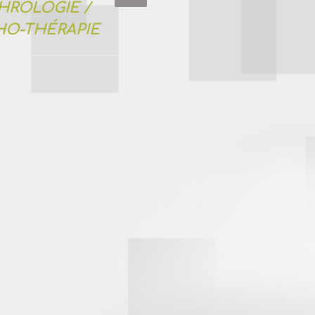
HROLOGIE /
COACHING DE
HO-THÉRAPIE
MANAGER