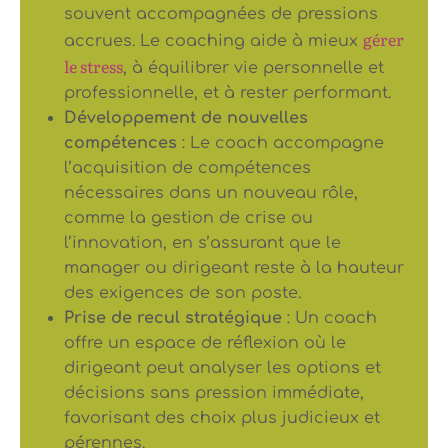
souvent accompagnées de pressions
gérer
accrues. Le coaching aide à mieux
le stress
, à équilibrer vie personnelle et
professionnelle, et à rester performant.
Développement de nouvelles
compétences
: Le coach accompagne
l’acquisition de compétences
nécessaires dans un nouveau rôle,
comme la gestion de crise ou
l’innovation, en s’assurant que le
manager ou dirigeant reste à la hauteur
des exigences de son poste.
Prise de recul stratégique
: Un coach
offre un espace de réflexion où le
dirigeant peut analyser les options et
décisions sans pression immédiate,
favorisant des choix plus judicieux et
pérennes.