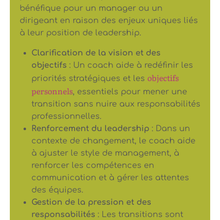
bénéfique pour un manager ou un
dirigeant en raison des enjeux uniques liés
à leur position de leadership.
Clarification de la vision et des
objectifs
: Un coach aide à redéfinir les
objectifs
priorités stratégiques et les
personnels
, essentiels pour mener une
transition sans nuire aux responsabilités
professionnelles.
Renforcement du leadership
: Dans un
contexte de changement, le coach aide
à ajuster le style de management, à
renforcer les compétences en
communication et à gérer les attentes
des équipes.
Gestion de la pression et des
responsabilités
: Les transitions sont