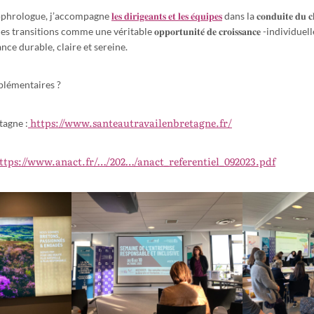
𝐥𝐞𝐬 𝐝𝐢𝐫𝐢𝐠𝐞𝐚𝐧𝐭𝐬 𝐞𝐭 𝐥𝐞𝐬 𝐞́𝐪𝐮𝐢𝐩𝐞𝐬
sophrologue, j’accompagne
dans la 𝐜𝐨𝐧𝐝𝐮𝐢𝐭𝐞 𝐝𝐮 
ansitions comme une véritable 𝐨𝐩𝐩𝐨𝐫𝐭𝐮𝐧𝐢𝐭𝐞́ 𝐝𝐞 𝐜𝐫𝐨𝐢𝐬𝐬𝐚𝐧𝐜𝐞 -individu
ce durable, claire et sereine.
lémentaires ?
https://www.santeautravailenbretagne.fr/
tagne :
ttps://www.anact.fr/…/202…/anact_referentiel_092023.pdf