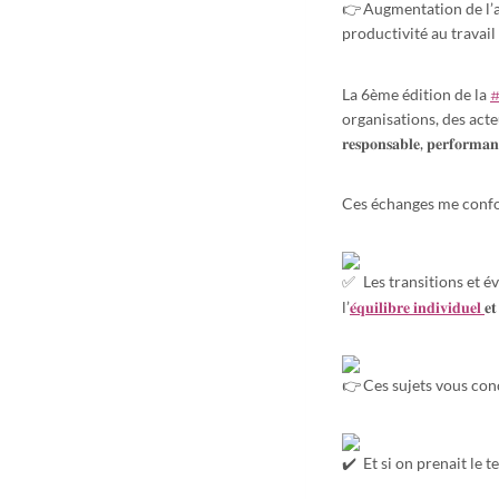
Augmentation de l’ab
productivité au travail et 𝐟𝐫𝐞𝐢
La 6ème édition de la
organisations, des acteurs ins
𝐫𝐞𝐬𝐩𝐨𝐧𝐬𝐚𝐛𝐥𝐞, 𝐩𝐞𝐫𝐟𝐨𝐫𝐦𝐚𝐧
Ces échanges me confo
Les transitions et é
𝐞́𝐪𝐮𝐢𝐥𝐢𝐛𝐫𝐞 𝐢𝐧𝐝𝐢𝐯𝐢𝐝𝐮𝐞𝐥
l’
𝐞
Ces sujets vous con
Et si on prenait le 