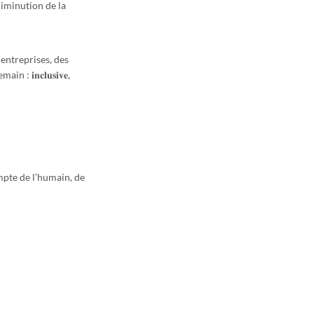
Diminution de la
mblé des entreprises, des
 : 𝐢𝐧𝐜𝐥𝐮𝐬𝐢𝐯𝐞,
ompte de l’humain, de