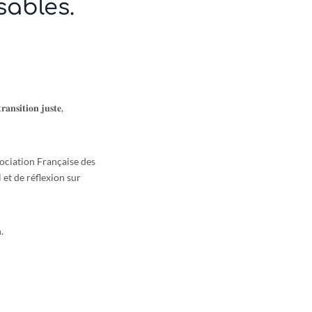
sables.
𝐧𝐬𝐢𝐭𝐢𝐨𝐧 𝐣𝐮𝐬𝐭𝐞,
ociation Française des
 et de réflexion sur
.