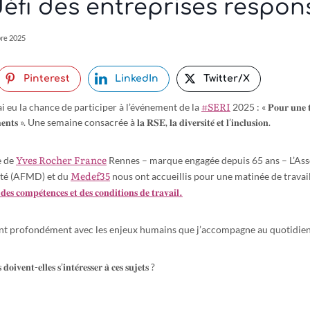
i défi des entreprises respon
bre 2025
Pinterest
LinkedIn
Twitter/X
#SERI
ai eu la chance de participer à l’événement de la
2025 : « 𝐏𝐨𝐮𝐫 𝐮𝐧𝐞 𝐭𝐫𝐚
𝐞𝐦𝐞𝐧𝐭𝐬 ». Une semaine consacrée à 𝐥𝐚 𝐑𝐒𝐄, 𝐥𝐚 𝐝𝐢𝐯𝐞𝐫𝐬𝐢𝐭𝐞́ 𝐞𝐭 𝐥’𝐢𝐧𝐜𝐥𝐮𝐬𝐢𝐨𝐧.
Yves Rocher France
e de
Rennes – marque engagée depuis 65 ans – L’Ass
Medef35
ité (AFMD) et du
nous ont accueillis pour une matinée de travail
, 𝐝𝐞𝐬 𝐜𝐨𝐦𝐩𝐞́𝐭𝐞𝐧𝐜𝐞𝐬 𝐞𝐭 𝐝𝐞𝐬 𝐜𝐨𝐧𝐝𝐢𝐭𝐢𝐨𝐧𝐬 𝐝𝐞 𝐭𝐫𝐚𝐯𝐚𝐢𝐥.
ent profondément avec les enjeux humains que j’accompagne au quotidien
𝐝𝐨𝐢𝐯𝐞𝐧𝐭-𝐞𝐥𝐥𝐞𝐬 𝐬’𝐢𝐧𝐭𝐞́𝐫𝐞𝐬𝐬𝐞𝐫 𝐚̀ 𝐜𝐞𝐬 𝐬𝐮𝐣𝐞𝐭𝐬 ?