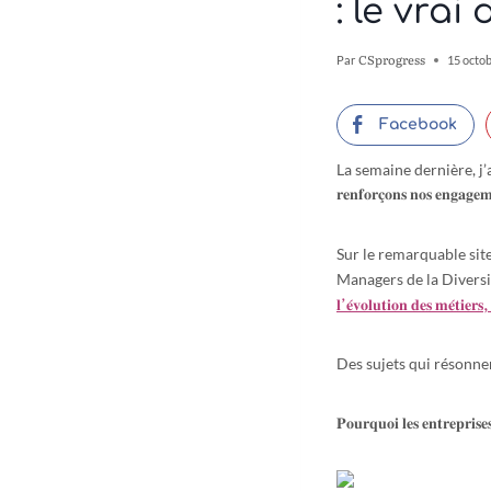
: le vra
CSprogress
Par
15 octo
Facebook
La semaine dernière, j’
𝐫𝐞𝐧𝐟𝐨𝐫𝐜̧𝐨𝐧𝐬 𝐧𝐨𝐬 𝐞𝐧𝐠𝐚
Sur le remarquable sit
Managers de la Divers
𝐥’𝐞́𝐯𝐨𝐥𝐮𝐭𝐢𝐨𝐧 𝐝𝐞𝐬 𝐦𝐞́𝐭𝐢𝐞𝐫𝐬
Des sujets qui résonn
𝐏𝐨𝐮𝐫𝐪𝐮𝐨𝐢 𝐥𝐞𝐬 𝐞𝐧𝐭𝐫𝐞𝐩𝐫𝐢𝐬𝐞𝐬 