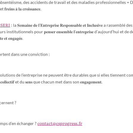
sentéisme, des accidents de travail et des maladies professionnelles = 
𝐧𝐬 𝐚̀ 𝐥𝐚 𝐜𝐫𝐨𝐢𝐬𝐬𝐚𝐧𝐜𝐞.
#SERI
: la 𝐒𝐞𝐦𝐚𝐢𝐧𝐞 𝐝𝐞 𝐥’𝐄𝐧𝐭𝐫𝐞𝐩𝐫𝐢𝐬𝐞 𝐑𝐞𝐬𝐩𝐨𝐧𝐬𝐚𝐛𝐥𝐞 𝐞𝐭 𝐈𝐧𝐜𝐥𝐮𝐬𝐢𝐯𝐞 a rasse
titutionnels pour 𝐩𝐞𝐧𝐬𝐞𝐫 𝐞𝐧𝐬𝐞𝐦𝐛𝐥𝐞 𝐥’𝐞𝐧𝐭𝐫𝐞𝐩𝐫𝐢𝐬𝐞 d’aujourd’hui et de demain
𝐞 𝐞𝐭 𝐞𝐧𝐠𝐚𝐠𝐞́𝐞.
rtent dans une conviction :
volutions de l’entreprise ne peuvent être durables que si elles tiennent c
 𝐜𝐨𝐥𝐥𝐞𝐜𝐭𝐢𝐟 et du 𝐬𝐞𝐧𝐬 que chacun met dans son 𝐞𝐧𝐠𝐚𝐠𝐞𝐦𝐞𝐧𝐭.
cernent ?
contact@csprogress.fr
temps d’en échanger ?