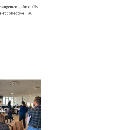
𝐡𝐚𝐧𝐠𝐞𝐦𝐞𝐧𝐭, afin qu’ils
elle et collective – au