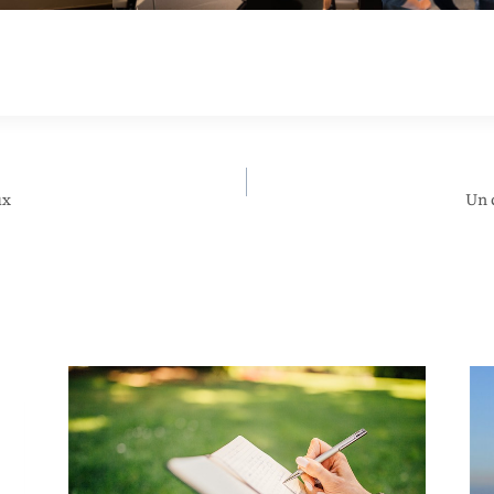
ux
Un 