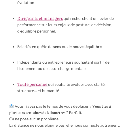
évolution
Dirigeants et managers
qui recherchent un levier de
performance sur leurs enjeux de posture, de décision,
d’équilibre personnel.
Salariés en quête de
sens
ou de
nouvel équilibre
Indépendants ou entrepreneurs souhaitant sortir de
l’isolement ou de la surcharge mentale
Toute personne
qui souhaite évoluer avec clarté,
structure… et humanité
Vous n’avez pas le temps de vous déplacer ? 𝐕𝐨𝐮𝐬 𝐞̂𝐭𝐞𝐬 𝐚̀
𝐩𝐥𝐮𝐬𝐢𝐞𝐮𝐫𝐬 𝐜𝐞𝐧𝐭𝐚𝐢𝐧𝐞𝐬 𝐝𝐞 𝐤𝐢𝐥𝐨𝐦𝐞̀𝐭𝐫𝐞𝐬 ? 𝐏𝐚𝐫𝐟𝐚𝐢𝐭.
Ca ne pose aucun problème.
La distance ne nous éloigne pas, elle nous connecte autrement.