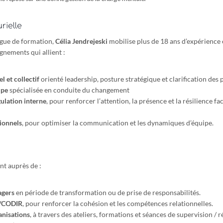
rielle
ogue de formation,
Célia Jendrejeski
mobilise plus de 18 ans d’expérienc
nements qui allient :
l et collectif
orienté leadership, posture stratégique et clarification des p
ipe
spécialisée en conduite du changement
ulation interne
, pour renforcer l’attention, la présence et la résilience f
tionnels
, pour optimiser la communication et les dynamiques d’équipe.
t auprès de :
agers
en période de transformation ou de prise de responsabilités.
R/CODIR
, pour renforcer la cohésion et les compétences relationnelles.
anisations
, à travers des ateliers, formations et séances de supervision / r