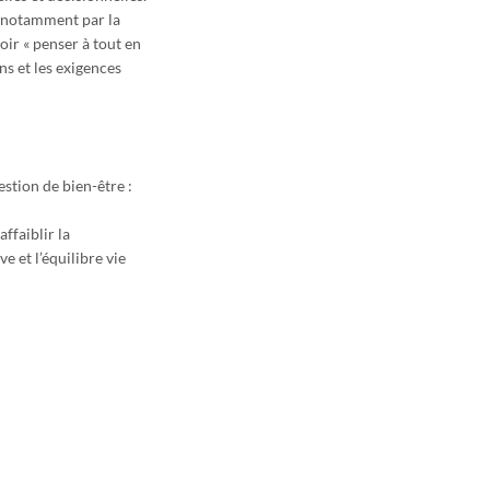
te notamment par la
oir « penser à tout en
ns et les exigences
stion de bien-être :
ffaiblir la
ve et l’équilibre vie