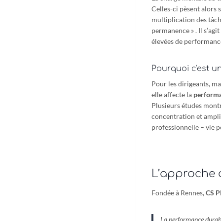
Celles-ci pèsent alors 
multiplication des tâch
permanence » . Il s’agi
élevées de performanc
Pourquoi c’est u
Pour les dirigeants, ma
elle affecte la
performan
Plusieurs études montr
concentration et amplifi
professionnelle – vie p
L’approche
Fondée à Rennes,
CS 
La performance durabl