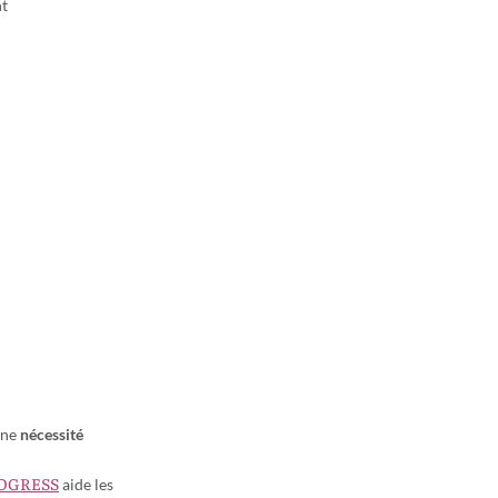
nt
une
nécessité
ROGRESS
aide les