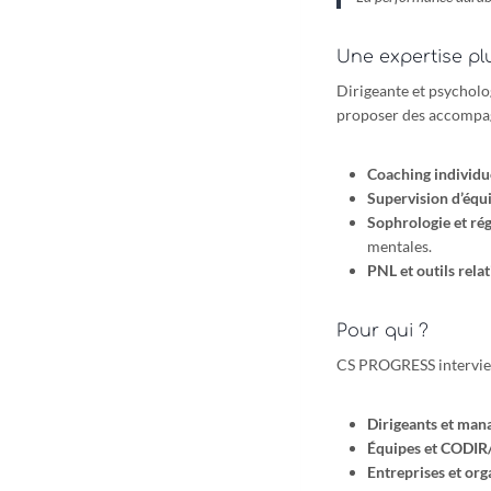
Une expertise plu
Dirigeante et psychol
proposer des accompag
Coaching individue
Supervision d’équ
Sophrologie et rég
mentales.
PNL et outils rela
Pour qui ?
CS PROGRESS intervien
Dirigeants et man
Équipes et CODI
Entreprises et org