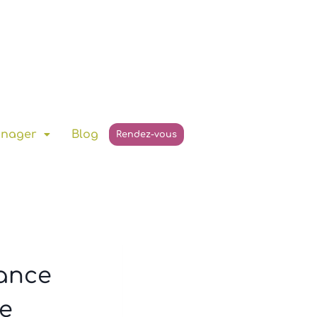
anager
Blog
Rendez-vous
ance
ge