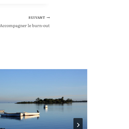
SUIVANT
Accompagner le burn-out
Un club 
?
13 janvier 202