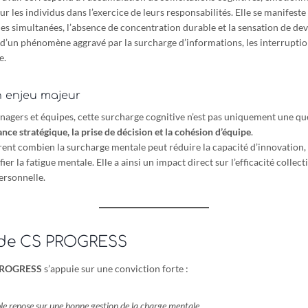
sur les individus dans l’exercice de leurs responsabilités. Elle se manifes
es simultanées, l’absence de concentration durable et la sensation de dev
t d’un phénomène aggravé par la surcharge d’informations, les interruptio
e.
n enjeu majeur
nagers et équipes, cette surcharge cognitive n’est pas uniquement une que
ce stratégique, la prise de décision et la cohésion d’équipe
.
ent combien la surcharge mentale peut réduire la capacité d’innovation, a
er la fatigue mentale. Elle a ainsi un impact direct sur l’efficacité collecti
ersonnelle.
 de CS PROGRESS
PROGRESS
s’appuie sur une conviction forte :
e repose sur une bonne gestion de la charge mentale.