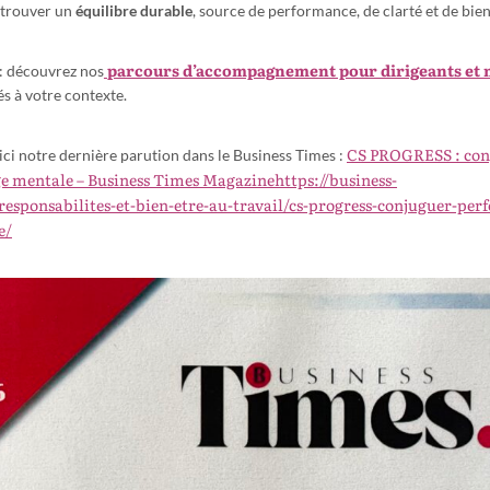
à trouver un
équilibre durable
, source de performance, de clarté et de bien
parcours d’accompagnement pour dirigeants et
 : découvrez nos
s à votre contexte.
CS PROGRESS : con
ici notre dernière parution dans le Business Times :
rge mentale – Business Times Magazinehttps://business-
responsabilites-et-bien-etre-au-travail/cs-progress-conjuguer-per
e/